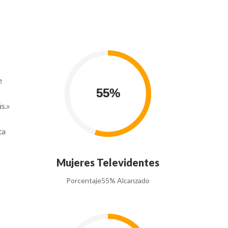
e
s.»
ta
Mujeres Televidentes
Porcentaje
55% Alcanzado