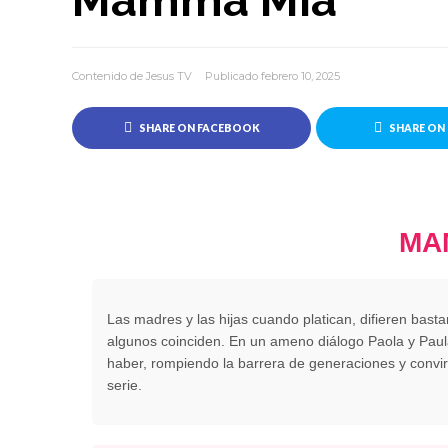
Mamma Mía
Contenido de Jesus TV
Publicado febrero 10, 2025
SHARE ON FACEBOOK
SHARE ON
MA
Las madres y las hijas cuando platican, difieren bast
algunos coinciden. En un ameno diálogo Paola y Paul
haber, rompiendo la barrera de generaciones y convi
serie.